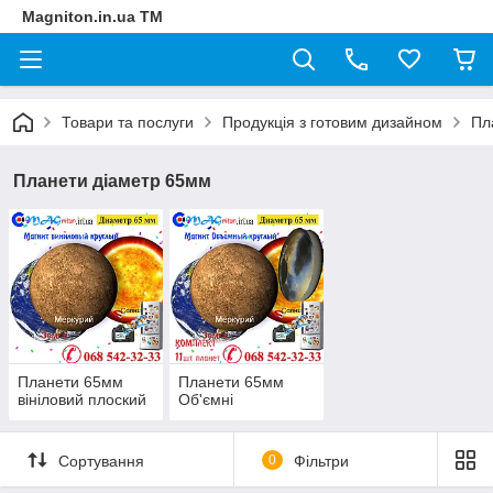
Magniton.in.ua ТМ
Товари та послуги
Продукція з готовим дизайном
Пл
Планети діаметр 65мм
Планети 65мм
Планети 65мм
вініловий плоский
Об'ємні
Сортування
0
Фільтри