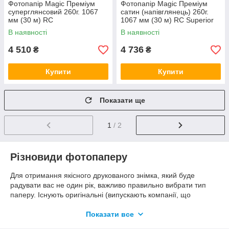
Фотопапір Magic Преміум
Фотопапір Magic Преміум
суперглянсовий 260г. 1067
сатин (напівглянець) 260г.
мм (30 м) RC
1067 мм (30 м) RC Superior
В наявності
В наявності
4 510
4 736
₴
₴
Купити
Купити
Показати ще
1
/ 2
Різновиди фотопаперу
Для отримання якісного друкованого знімка, який буде
радувати вас не один рік, важливо правильно вибрати тип
паперу. Існують оригінальні (випускають компанії, що
розробляють принтери) і універсальні матеріали.
Показати все
Матовий фотопапір (Matte).
Такий вид вважається
бюджетним (за винятком матеріалів, непризначених для