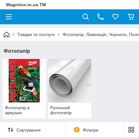
Magniton.in.ua ТМ
Товари та послуги
Фотопапір, Ламінація, Чорнило, Пол
Фотопапір
Фотопапір в
Рулонний
аркушах
фотопапір
Сортування
0
Фільтри