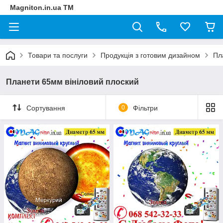
Magniton.in.ua ТМ
Товари та послуги
Продукція з готовим дизайном
Пл
Планети 65мм вініловий плоский
Сортування
0
Фільтри