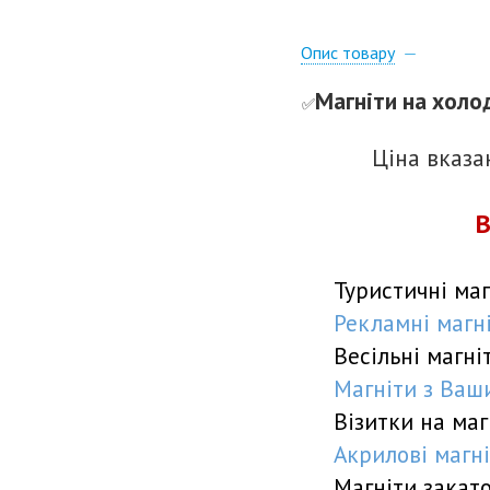
Опис товару
Магніти на холо
✅️
Ціна вказ
В
Туристичні маг
Рекламні магніт
Весільні магніт
Магніти з Ваши
Візитки на маг
Акрилові магні
Магніти закат