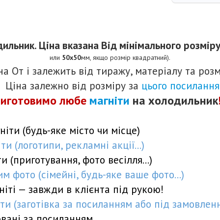
дильник.
Ціна вказана Від мінімального розмір
или
50х50
мм, якщо розмір квадратний).
ана
От
і залежить від тиражу, матеріалу та розм
Ціна залежно від розміру за
цього посилання
иготовимо лю
бе
магніти
на холодильник
ніти (будь-яке місто чи місце)
и (логотипи, рекламні акції...)
и (приготування, фото весілля...)
м фото (сімейні, будь-яке ваше фото...)
ніті — завжди в клієнта під рукою!
ти (заготівка
за посиланням
або
під замовлен
овані
за посиланням