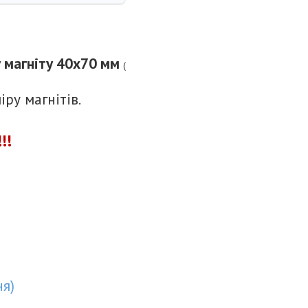
у магніту 40х70 мм
(
іру магнітів.
!!!
ня
)