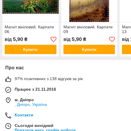
Магніт вініловий. Карпати
Магніт вініловий. Карпати
Магн
06
09
13
5,90
5,90
від
₴
від
₴
від
Купити
Купити
Про нас
97% позитивних з 138 відгуків за рік
Працює з 21.11.2016
м. Дніпро
, Дніпро, Україна
Контакти
Сьогодні вихідний
Показати весь графік роботи