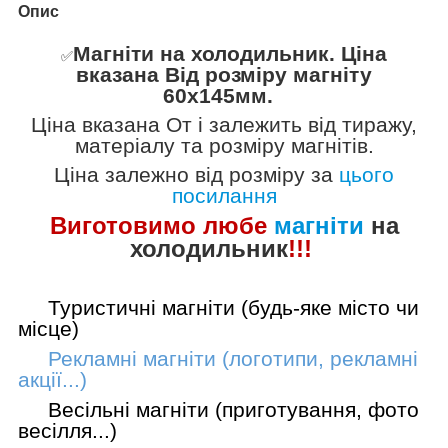
Опис
Магніти на холодильник.
Ціна
✅️
вказана Від розміру магніту
60х145мм.
Ціна вказана
От
і залежить від тиражу,
матеріалу та розміру магнітів.
Ціна залежно від розміру за
цього
посилання
Виготовимо лю
бе
магніти
на
холодильник
!!!
Туристичні магніти (будь-яке місто чи
місце)
Рекламні магніти (логотипи, рекламні
акції...)
Весільні магніти (приготування, фото
весілля...)