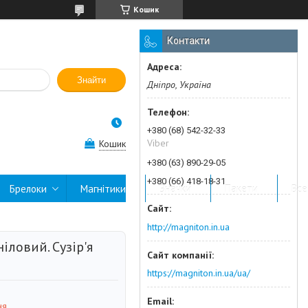
Кошик
Контакти
Знайти
Дніпро, Україна
+380 (68) 542-32-33
Viber
Кошик
+380 (63) 890-29-05
+380 (66) 418-18-31
Брелоки
Магнітики
Значки
Пакети
Все
http://magniton.in.ua
ніловий. Сузір'я
https://magniton.in.ua/ua/
ня