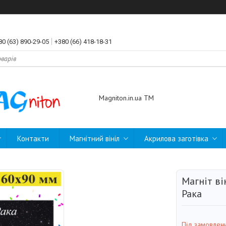
80 (63) 890-29-05
+380 (66) 418-18-31
Magniton.in.ua ТМ
Контакти
Магнітний вініл
Акрилова заготівка
Магніт ві
Рака
Під замовлен