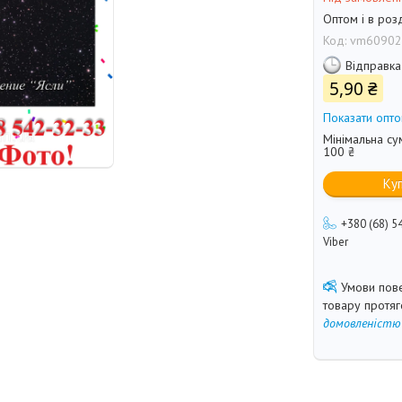
Оптом і в роз
Код:
vm60902
Відправка
5,90 ₴
Показати опто
Мінімальна су
100 ₴
Ку
+380 (68) 5
Viber
товару протя
домовленістю