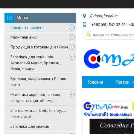
Дніпро, Україна
+380 (68) 542-32-33
+3
Товари та послуги
Магнітний вініл
Продукція з готовим дизайном
Заготівка для сувенірів.
Акриловий магніт, брелоки,
бірки, значки.
Брелоки, відкривачки з Вашим
Головна
Товари
фото
Магнітики акрилові, вінілові,
фігурні, західні, об'ємні...
Значки, медалі, бейджі з Будь-
яким фото!
Заготівка для значків