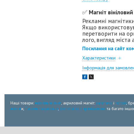
✅️
Магніт вініловий 
Рекламні магнітики
Якщо використовува
перетворити на ори
лого, вигляд міста 
Посилання на сайт ком
Характеристики
Інформація для замовле
Наші товари:
магнітний вініл
, акриловий магніт:
заготівка
і
готові
, бр
магніт
и,
Пакети пакувальні
,
фотопапір и крейдована
та багато іншог