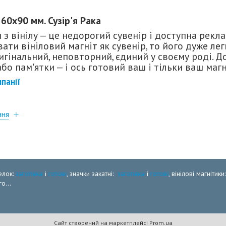
60х90 мм. Сузір'я Рака
 з вінілу — це недорогий сувенір і доступна рекла
ти вініловий магніт як сувенір, то його дуже ле
гінальний, неповторний, єдиний у своєму роді. Д
або пам'ятки — і ось готовий ваш і тільки ваш магн
панії
ння
елок:
заготівка
і
готові
, значки закатні:
заготівка
і
готові
, вінілові магнітики
о...
Сайт створений на маркетплейсі
Prom.ua