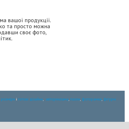
ма вашої продукції.
гко та просто можна
одавши своє фото,
ітик.
:
розміри
і
готові дізайни
,
автореклама
,
пазли
,
фоторамки
,
фігурні