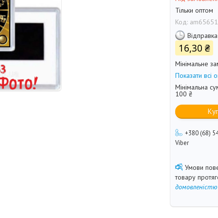
Тільки оптом
Код:
am65651
Відправка
16,30 ₴
Мінімальне за
Показати всі о
Мінімальна су
100 ₴
Ку
+380 (68) 5
Viber
товару протя
домовленістю