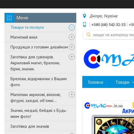
Дніпро, Україна
+380 (68) 542-32-33
+3
Товари та послуги
Магнітний вініл
Продукція з готовим дизайном
Заготівка для сувенірів.
Акриловий магніт, брелоки,
бірки, значки.
Брелоки, відкривачки з Вашим
Головна
Товари
фото
Магнітики акрилові, вінілові,
фігурні, західні, об'ємні...
Значки, медалі, бейджі з Будь-
яким фото!
Заготівка для значків