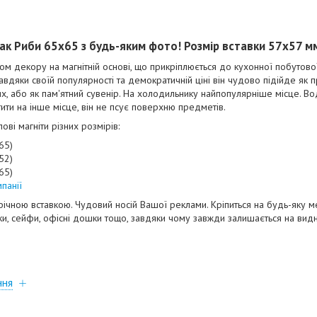
іак
Риби
65х65 з будь-яким фото! Розмір вставки 57х57 м
м декору на магнітній основі, що прикріплюється до кухонної побутової 
вдяки своїй популярності та демократичній ціні він чудово підійде як п
ких, або як пам'ятний сувенір. На холодильнику найпопулярніше місце. Во
тити на інше місце, він не псує поверхню предметів.
ві магніти різних розмірів:
*65)
52)
65)
панії
афічною вставкою. Чудовий носій Вашої реклами. Кріпиться на будь-яку
ки, сейфи, офісні дошки тощо, завдяки чому завжди залишається на видно
ння