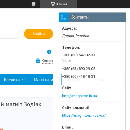
Кошик
Контакти
Знайти
Дніпро, Україна
+380 (68) 542-32-33
Viber
Кошик
+380 (63) 890-29-05
+380 (66) 418-18-31
Брелоки
Магнітики
Значки
Пакети
Все
http://magniton.in.ua
й магніт Зодіак
https://magniton.in.ua/ua/
ня