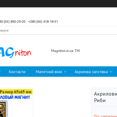
80 (63) 890-29-05
+380 (66) 418-18-31
Magniton.in.ua ТМ
Контакти
Магнітний вініл
Акрилова заготівка
Акрилови
Риби
Під замовлен