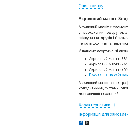
Опис товару
Акриловий магніт Зод
Акриловий магніт
є елементо
універсальний подарунок. За
спілкування, друзів і близь
легко відкріпити та переміс
У нашому асортименті акрило
Акриловий магніт (65
Акриловий магніт (78*
Акриловий магніт (95*
Посилання на сайт ком
Акриловий магніт із полігр
холодильники, системні бло
довговічний і солідний.
Характеристики
Інформація для замовле