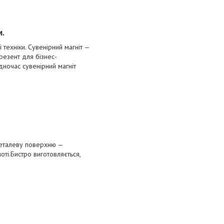
м.
техніки. Сувенірний магніт —
резент для бізнес-
дночас сувенірний магніт
 металеву поверхню —
ті.Бистро виготовляється,