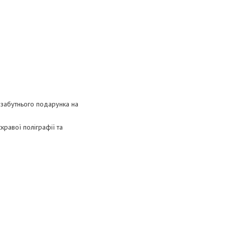
езабутнього подарунка на
кравої поліграфії та