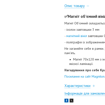
Опис товару
✅️
Магніт об'ємний він
Магніт Об'ємний складається
- ізолон завтовшки 3 мм
-
магнітний вініл
завтовшки 
- поліграфія із зображення
Не заганяйте себе в рамки.
пам'ять.
Магніт 70х120 мм з ін
якісної ламінації.
Нагадування про себе Кр
Посилання на сайт Magniton.
Характеристики
Інформація для замовле