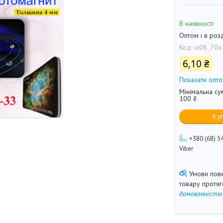
В наявності
Оптом і в роз
Код:
iz08_70х
6,10 ₴
Показати опто
Мінімальна су
100 ₴
Ку
+380 (68) 5
Viber
товару протя
домовленістю