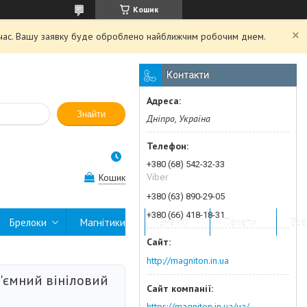
Кошик
й час. Вашу заявку буде оброблено найближчим робочим днем.
Контакти
Знайти
Дніпро, Україна
+380 (68) 542-32-33
Viber
Кошик
+380 (63) 890-29-05
+380 (66) 418-18-31
Брелоки
Магнітики
Значки
Пакети
Все
http://magniton.in.ua
б'ємний вініловий
https://magniton.in.ua/ua/