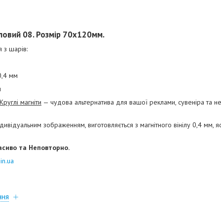
іловий 08. Розмір 70х120мм.
 з шарів:
0,4 мм
м
Круглі магніти
— чудова альтернатива для вашої реклами, сувеніра та н
дивідуальним зображенням, виготовляється з магнітного вінілу 0,4 мм, яс
асиво та Неповторно.
in.ua
ння