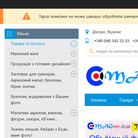
Зараз компанія не може швидко обробляти замовле
Дніпро, Україна
+380 (68) 542-32-33
+3
Товари та послуги
Магнітний вініл
Продукція з готовим дизайном
Заготівка для сувенірів.
Акриловий магніт, брелоки,
бірки, значки.
Брелоки, відкривачки з Вашим
Головна
Товари
фото
Магнітики акрилові, вінілові,
фігурні, західні, об'ємні...
Значки, медалі, бейджі з Будь-
яким фото!