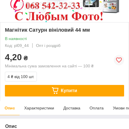
Магнітик Сатурн вініловий 44 мм
В наявності
Код: pl09_44
Опт і роздріб
4,20
₴
Мінімальна сума замовлення на сайті — 100 ₴
4 ₴
від 100 шт.
Купити
Опис
Характеристики
Доставка
Оплата
Умови п
Опис