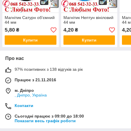
Магнітик Сатурн об'ємний
Магнітик Нептун вініловий
Магн
44 мм
44 мм
44 
5,80
4,20
4,2
₴
₴
Купити
Купити
Про нас
97% позитивних з 138 відгуків за рік
Працює з 21.11.2016
м. Дніпро
, Дніпро, Україна
Контакти
Сьогодні працює з 09:00 до 18:00
Показати весь графік роботи