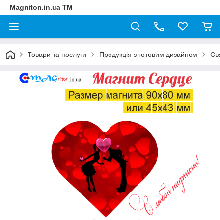
Magniton.in.ua ТМ
Товари та послуги
Продукція з готовим дизайном
Св