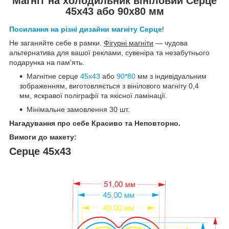
Магніт на холодильник вініловий Серце
45х43 або 90х80 мм
Посилання на різні дизайни магніту Серце
!
Не заганяйте себе в рамки.
Фігурні магніти
— чудова
альтернатива для вашої реклами, сувеніра та незабутнього
подарунка на пам'ять.
Магнітне серце
45х43
або
90*80
мм з індивідуальним
зображенням, виготовляється з вінілового магніту 0,4
мм, яскравої поліграфії та якісної ламінації.
Мінімальне замовлення 30 шт.
Нагадування про себе Красиво та Неповторно.
Вимоги до макету:
Серце 45х43