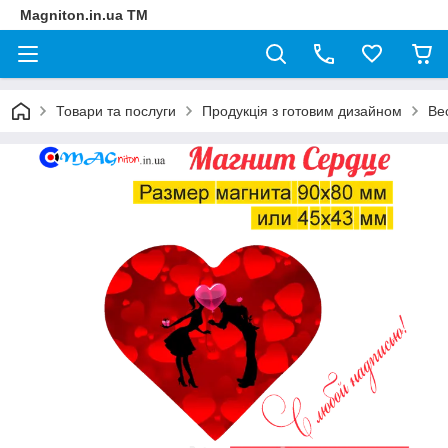
Magniton.in.ua ТМ
Товари та послуги
Продукція з готовим дизайном
Вес