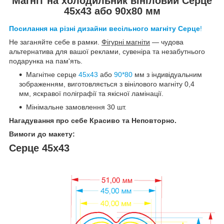
Магніт на холодильник вініловий Серце
45х43 або 90х80 мм
Посилання на різні дизайни весільного магніту Серце
!
Не заганяйте себе в рамки.
Фігурні магніти
— чудова
альтернатива для вашої реклами, сувеніра та незабутнього
подарунка на пам'ять.
Магнітне серце
45х43
або
90*80
мм з індивідуальним
зображенням, виготовляється з вінілового магніту 0,4
мм, яскравої поліграфії та якісної ламінації.
Мінімальне замовлення 30 шт.
Нагадування про себе Красиво та Неповторно.
Вимоги до макету:
Серце 45х43