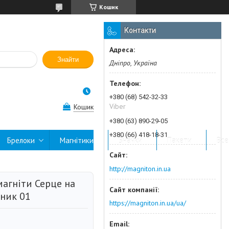
Кошик
Контакти
Знайти
Дніпро, Україна
+380 (68) 542-32-33
Viber
Кошик
+380 (63) 890-29-05
+380 (66) 418-18-31
Брелоки
Магнітики
Значки
Пакети
Все
http://magniton.in.ua
магніти Серце на
ник 01
https://magniton.in.ua/ua/