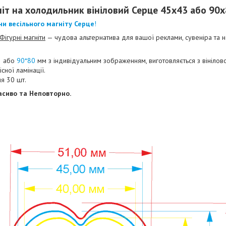
іт на холодильник вініловий Серце 45х43 або 90
ни весільного магніту Серце
!
Фігурні магніти
— чудова альтернатива для вашої реклами, сувеніра та 
3
або
90*80
мм з індивідуальним зображенням, виготовляється з вінілово
існої ламінації.
я 30 шт.
асиво та Неповторно.