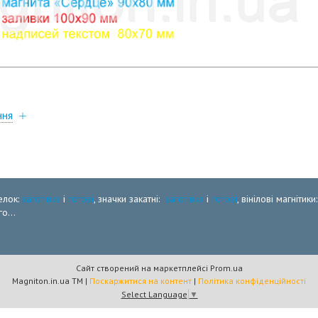
ння
елок:
заготівка
і
готові
, значки закатні:
заготівка
і
готові
, вінілові магнітики
о...
Сайт створений на маркетплейсі
Prom.ua
Magniton.in.ua ТМ |
Поскаржитися на контент
|
Політика конфіденційності
Select Language
▼