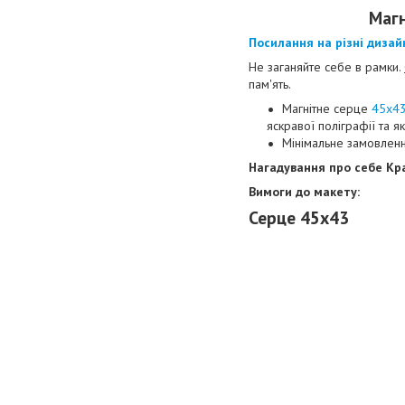
Магн
Посилання на різні дизай
Не заганяйте себе в рамки.
пам'ять.
Магнітне серце
45х4
яскравої поліграфії та як
Мінімальне замовленн
Нагадування про себе Кр
Вимоги до макету:
Серце 45х43