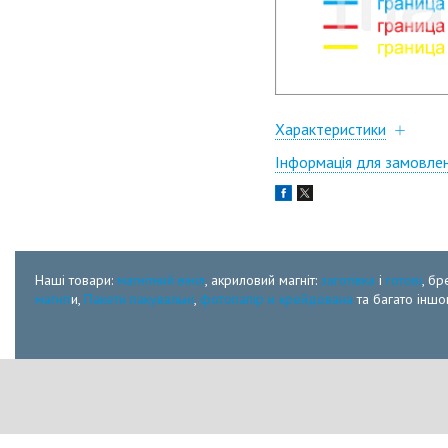
Характеристики
Інформація для замовле
Наші товари:
магнітний вініл
, акриловий магніт:
заготівка
і
готові
, бр
магніт
и,
Пакети пакувальні
,
фотопапір и крейдована
та багато іншог