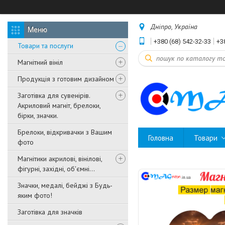
Дніпро, Україна
+380 (68) 542-32-33
+3
Товари та послуги
Магнітний вініл
Продукція з готовим дизайном
Заготівка для сувенірів.
Акриловий магніт, брелоки,
бірки, значки.
Брелоки, відкривачки з Вашим
Головна
Товари
фото
Магнітики акрилові, вінілові,
фігурні, західні, об'ємні...
Значки, медалі, бейджі з Будь-
яким фото!
Заготівка для значків