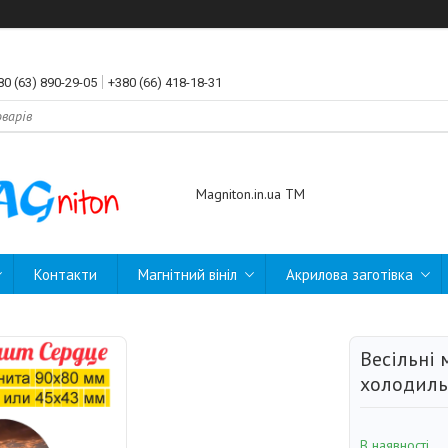
80 (63) 890-29-05
+380 (66) 418-18-31
Magniton.in.ua ТМ
Контакти
Магнітний вініл
Акрилова заготівка
Весільні 
холодиль
В наявності