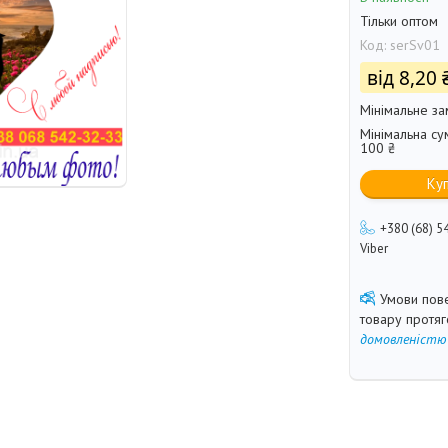
Тільки оптом
Код:
serSv01
від
8,20 
Мінімальне за
Мінімальна су
100 ₴
Ку
+380 (68) 5
Viber
товару протя
домовленістю