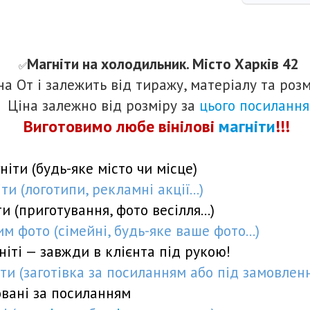
Магніти на холодильник. Місто
Харків 42
✅️
ана
От
і залежить від тиражу, матеріалу та розм
Ціна залежно від розміру за
цього посилання
Виготовимо лю
бе вінілові
магніти
!!!
ніти (будь-яке місто чи місце)
и (логотипи, рекламні акції...)
и (приготування, фото весілля...)
м фото (сімейні, будь-яке ваше фото...)
ніті — завжди в клієнта під рукою!
ти (заготівка
за посиланням
або
під замовлен
овані
за посиланням