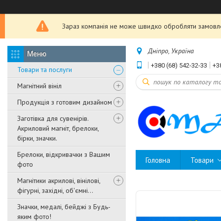
Зараз компанія не може швидко обробляти замовле
Дніпро, Україна
+380 (68) 542-32-33
+3
Товари та послуги
Магнітний вініл
Продукція з готовим дизайном
Заготівка для сувенірів.
Акриловий магніт, брелоки,
бірки, значки.
Брелоки, відкривачки з Вашим
Головна
Товари
фото
Магнітики акрилові, вінілові,
фігурні, західні, об'ємні...
Значки, медалі, бейджі з Будь-
яким фото!