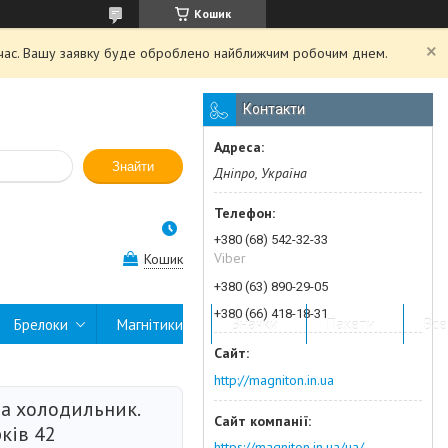
Кошик
й час. Вашу заявку буде оброблено найближчим робочим днем.
Контакти
Знайти
Дніпро, Україна
+380 (68) 542-32-33
Viber
Кошик
+380 (63) 890-29-05
+380 (66) 418-18-31
Брелоки
Магнітики
Значки
Пакети
Все
http://magniton.in.ua
на холодильник.
ків 42
https://magniton.in.ua/ua/