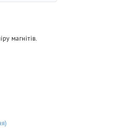
іру магнітів.
ня
)