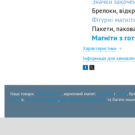
Значки закочен
Брелоки, відкр
Фігурні магні
Пакети, пакован
Магніти з го
Характеристики
Інформація для замовле
Наші товари:
магнітний вініл
, акриловий магніт:
заготівка
і
готові
, бр
магніт
и,
Пакети пакувальні
,
фотопапір и крейдована
та багато іншог