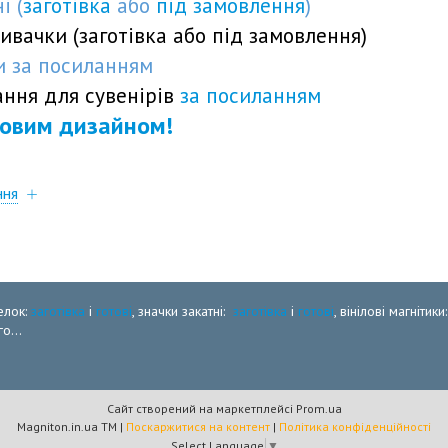
і (
заготівка
або
під замовлення
)
ивачки (
заготівка
або
під замовлення
)
ти
за посиланням
ня для сувенірів
за посиланням
товим дизайном!
ння
елок:
заготівка
і
готові
, значки закатні:
заготівка
і
готові
, вінілові магнітики
о...
Сайт створений на маркетплейсі
Prom.ua
Magniton.in.ua ТМ |
Поскаржитися на контент
|
Політика конфіденційності
Select Language
▼