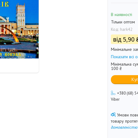
В наявності
Тільки оптом
Код:
hark42
від
5,90 
Мінімальне за
Показати всі о
Мінімальна су
100 ₴
Ку
+380 (68) 5
Viber
товару протя
домовленістю