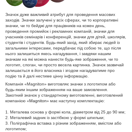
Значок дуже важливий атрибут для проведення масових
заходів. Значки залучені у всіх сферах, чи то корпоративні
значки, чи то бейджі для працівників на кожен день,
проведення промийок і рекламних компаній, значки для
учасників семінарів і конференцій, значки для дітей, школярів,
студентів і студентів. Будь-який захід, який збирає людей із
загальними інтересами, передбачає під собою те, що після
нього залишиться якесь нагадування, і завдяки нашим
значкам на які можна нанести будь-яке зображення, чи то
логотип, слоган, чи просто весела картинка. Значок зазвичай
залишається в його власника і згодом нагадуватиме про
подію та й далі нестиме цінну інформацію.
Компанія «Magniton» виготовляє значки з логотипом або
будь-яким іншим зображенням на ваше замовлення.
Закотний значок у стандартному виготовленні, виготовлений
компанією «
Magniton
» має наступну комплектацію:
1. Металева основа у формі кола, діаметром від 25 до 90 мм;
2. Металевий задник із застібкою у формі шпильки;
3. Поліграфічна вставка з різним зображенням, вмістом або
логотипом;