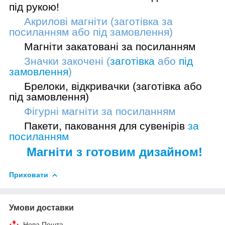
під рукою!
Акрилові магніти (заготівка
за
посиланням
або
під замовлення
)
Магніти закатовані
за посиланням
Значки закочені (
заготівка
або
під
замовлення
)
Брелоки, відкривачки (
заготівка
або
під замовлення
)
Фігурні магніти
за посиланням
Пакети, паковання для сувенірів
за
посиланням
Магніти з готовим дизайном!
Приховати
Умови доставки
Нова Пошта