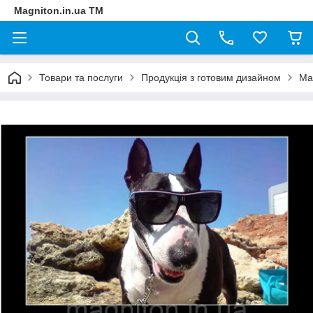
Magniton.in.ua ТМ
Товари та послуги
Продукція з готовим дизайном
Ма