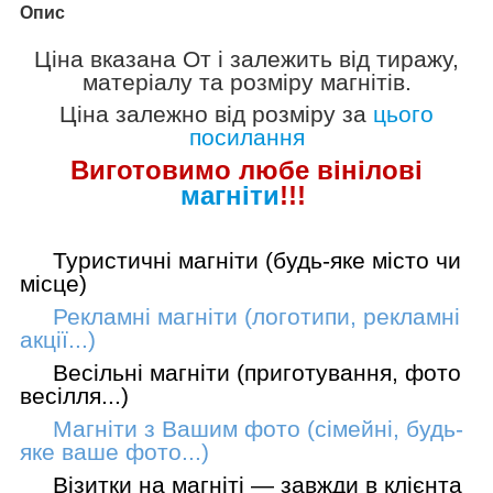
Опис
Ціна вказана
От
і залежить від тиражу,
матеріалу та розміру магнітів.
Ціна залежно від розміру за
цього
посилання
Виготовимо лю
бе вінілові
магніти
!!!
Туристичні магніти (будь-яке місто чи
місце)
Рекламні магніти (логотипи, рекламні
акції...)
Весільні магніти (приготування, фото
весілля...)
Магніти з Вашим фото (сімейні, будь-
яке ваше фото...)
Візитки на магніті — завжди в клієнта