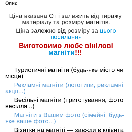
Опис
Ціна вказана
От
і залежить від тиражу,
матеріалу та розміру магнітів.
Ціна залежно від розміру за
цього
посилання
Виготовимо лю
бе вінілові
магніти
!!!
Туристичні магніти (будь-яке місто чи
місце)
Рекламні магніти (логотипи, рекламні
акції...)
Весільні магніти (приготування, фото
весілля...)
Магніти з Вашим фото (сімейні, будь-
яке ваше фото...)
Візитки на магніті — завжди в клієнта