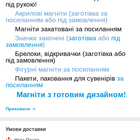
під рукою!
Акрилові магніти (заготівка
за
посиланням
або
під замовлення
)
Магніти закатовані
за посиланням
Значки закочені (
заготівка
або
під
замовлення
)
Брелоки, відкривачки (
заготівка
або
під замовлення
)
Фігурні магніти
за посиланням
Пакети, паковання для сувенірів
за
посиланням
Магніти з готовим дизайном!
Приховати
Умови доставки
Нова Пошта