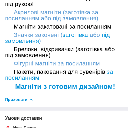
під рукою!
Акрилові магніти (заготівка
за
посиланням
або
під замовлення
)
Магніти закатовані
за посиланням
Значки закочені (
заготівка
або
під
замовлення
)
Брелоки, відкривачки (
заготівка
або
під замовлення
)
Фігурні магніти
за посиланням
Пакети, паковання для сувенірів
за
посиланням
Магніти з готовим дизайном!
Приховати
Умови доставки
Нова Пошта