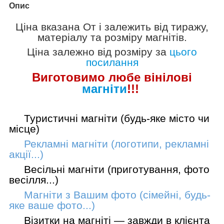
Опис
Ціна вказана
От
і залежить від тиражу,
матеріалу та розміру магнітів.
Ціна залежно від розміру за
цього
посилання
Виготовимо лю
бе вінілові
магніти
!!!
Туристичні магніти (будь-яке місто чи
місце)
Рекламні магніти (логотипи, рекламні
акції...)
Весільні магніти (приготування, фото
весілля...)
Магніти з Вашим фото (сімейні, будь-
яке ваше фото...)
Візитки на магніті — завжди в клієнта