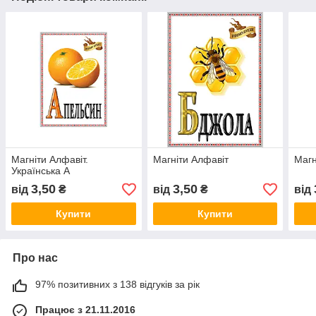
Магніти Алфавіт.
Магніти Алфавіт
Магн
Українська А
3,50
3,50
від
₴
від
₴
від
Купити
Купити
Про нас
97% позитивних з 138 відгуків за рік
Працює з 21.11.2016