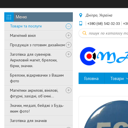
Дніпро, Україна
+380 (68) 542-32-33
+3
Товари та послуги
Магнітний вініл
Продукція з готовим дизайном
Заготівка для сувенірів.
Акриловий магніт, брелоки,
бірки, значки.
Брелоки, відкривачки з Вашим
Головна
Товари
фото
Магнітики акрилові, вінілові,
фігурні, західні, об'ємні...
Значки, медалі, бейджі з Будь-
яким фото!
Заготівка для значків