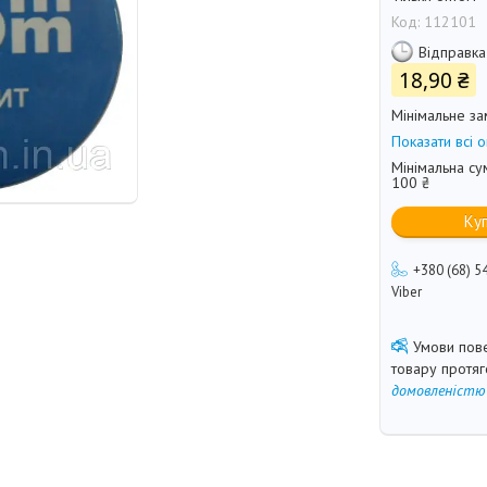
Код:
112101
Відправка
18,90 ₴
Мінімальне за
Показати всі о
Мінімальна су
100 ₴
Ку
+380 (68) 5
Viber
товару протя
домовленістю