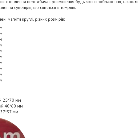
я виготовлення передбачає розміщення будь-якого зображення, також м
влення сувенірів, що світяться в темряві.
і магніти круглі, різних розмірів:
мм
мм
мм
мм
мм
мм
мм
мм
м
м
ий 25*70 мм
ний 40*60 мм
 37*37 мм