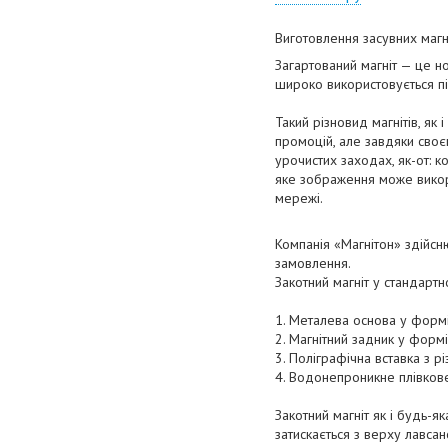
Виготовлення засувних магні
Загартований магніт — це н
широко використовується пі
Такий різновид магнітів, як
промоцій, але завдяки своє
урочистих заходах, як-от: к
яке зображення може викори
мережі.
Компанія
«Магнітон»
здійсню
замовлення.
Закотний магніт у стандарт
1. Металева основа у формі
2. Магнітний задник у формі 
3. Поліграфічна вставка з 
4. Водонепроникне плівкове
Закотний магніт як і будь-я
затискається з верху лавса