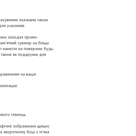
з засувними значками також
ля учасників.
ламних заходах промо-
ам'ятний сувенір на більш
сті нанести на поверхню будь-
а також як подарунки для
ображенням на ваше
лектацію:
ового глянець.
графічне зображення щільно
а зворотному боці є м'яка