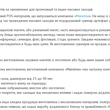
тів
на замовлення для промоакцій та інших масових заходів.
овий POS-матеріалів, що випускаються компанією «
Магнітон
». На низці і
д час проведення масових заходів як подарунковий сувенір-артефакт д
 і акрилові магніти, або рекламний магніт, часто використовується в рек
му більш презентабельному вигляду також може використовуватися як п
онференції, семінари, філії, фестивалі, з'їзди, тренінги. Завдяки можливо
стовуватися в будь-яких цілях. Як виготовлення сувенірів на продаж, 
є виготовлення засувних магнітів із логотипом або будь-яким іншим з
ному виготовленні, виготовлений компанією
«
Магнітон
»
має наступну комп
 кола, діаметром від 25 до 90 мм;
магнітного вінілу на підкладці;
різним зображенням, вмістом або логотипом;
 покриття, яке захищає від механічних впливів і надає поверхні додатк
ка інша західна продукція виготовлена з високоякісних матеріалів, полі
новою плівкою, що надає виробу додаткового блиску та привабливості. Н