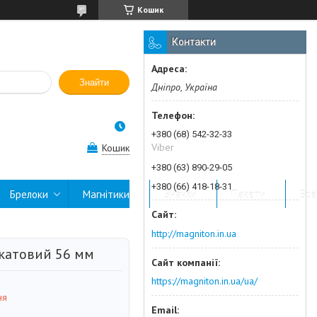
Кошик
Контакти
Знайти
Дніпро, Україна
+380 (68) 542-32-33
Viber
Кошик
+380 (63) 890-29-05
+380 (66) 418-18-31
Брелоки
Магнітики
Значки
Пакети
Все
http://magniton.in.ua
акатовий 56 мм
https://magniton.in.ua/ua/
ня