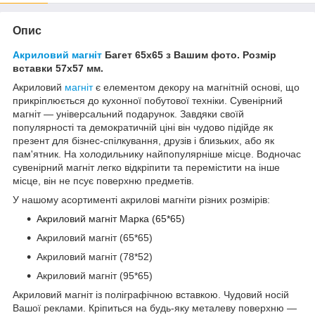
Опис
Акриловий магніт
Багет 65х65 з Вашим фото. Розмір
вставки 57х57 мм.
Акриловий
магніт
є елементом декору на магнітній основі, що
прикріплюється до кухонної побутової техніки. Сувенірний
магніт — універсальний подарунок. Завдяки своїй
популярності та демократичній ціні він чудово підійде як
презент для бізнес-спілкування, друзів і близьких, або як
пам'ятник. На холодильнику найпопулярніше місце. Водночас
сувенірний магніт легко відкріпити та перемістити на інше
місце, він не псує поверхню предметів.
У нашому асортименті акрилові магніти різних розмірів:
Акриловий магніт Марка (65*65)
Акриловий магніт (65*65)
Акриловий магніт (78*52)
Акриловий магніт (95*65)
Акриловий магніт із поліграфічною вставкою. Чудовий носій
Вашої реклами. Кріпиться на будь-яку металеву поверхню —