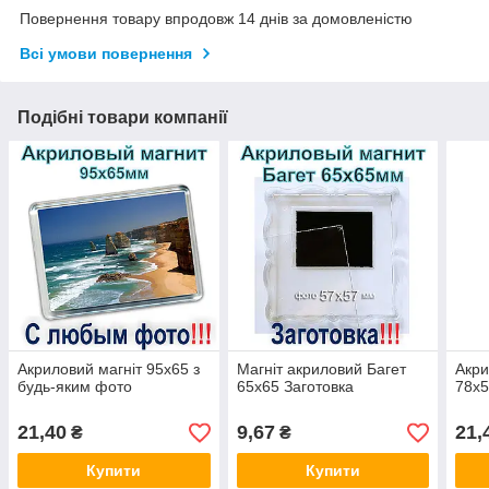
Повернення товару впродовж 14 днів за домовленістю
Всі умови повернення
Подібні товари компанії
Акриловий магніт 95х65 з
Магніт акриловий Багет
Акри
будь-яким фото
65х65 Заготовка
78х5
21,40
9,67
21,
₴
₴
Купити
Купити