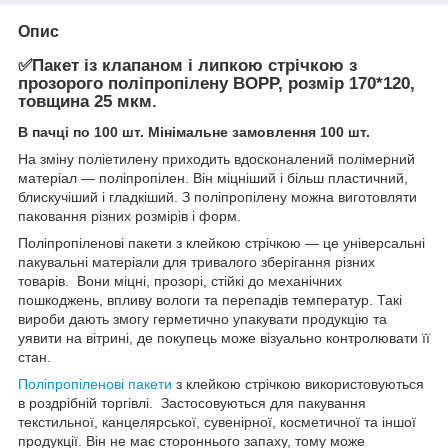
Опис
✅️
Пакет із клапаном і липкою стрічкою з
прозорого поліпропілену ВОРР, розмір 170*120,
товщина 25 мкм
.
В пачці по 100 шт. Мінімальне замовлення 100 шт.
На зміну поліетилену приходить вдосконалений полімерний
матеріал — поліпропілен. Він міцніший і більш пластичний,
блискучіший і гладкіший. З поліпропілену можна виготовляти
паковання різних розмірів і форм.
Поліпропіленові пакети з клейкою стрічкою — це універсальні
пакувальні матеріали для тривалого зберігання різних
товарів. Вони міцні, прозорі, стійкі до механічних
пошкоджень, впливу вологи та перепадів температур. Такі
вироби дають змогу герметично упакувати продукцію та
уявити на вітрині, де покупець може візуально контролювати її
стан.
Поліпропіленові пакети
з клейкою стрічкою використовуються
в роздрібній торгівлі. Застосовуються для пакування
текстильної, канцелярської, сувенірної, косметичної та іншої
продукції. Він не має стороннього запаху, тому може