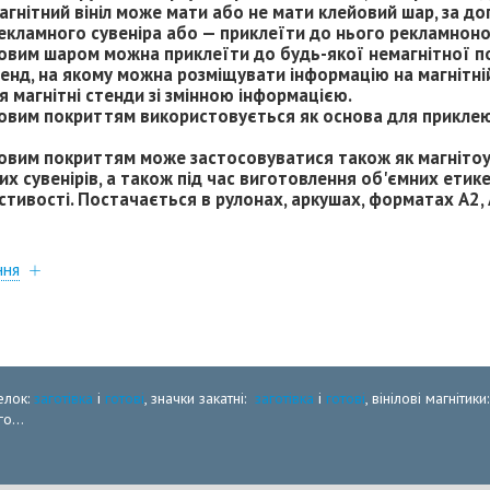
магнітний вініл може мати або не мати клейовий шар, за 
кламного сувеніра або — приклеїти до нього рекламноносі
ейовим шаром можна приклеїти до будь-якої немагнітної по
енд, на якому можна розміщувати інформацію на магнітній
 магнітні стенди зі змінною інформацією.
лейовим покриттям використовується як основа для прикл
лейовим покриттям може застосовуватися також як магніт
их сувенірів, а також під час виготовлення об'ємних етике
стивості. Постачається в рулонах, аркушах, форматах А2, А
ння
елок:
заготівка
і
готові
, значки закатні:
заготівка
і
готові
, вінілові магнітики
о...