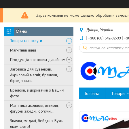
Зараз компанія не може швидко обробляти замовле
Дніпро, Україна
+380 (68) 542-32-33
+3
Товари та послуги
Магнітний вініл
Продукція з готовим дизайном
Заготівка для сувенірів.
Акриловий магніт, брелоки,
бірки, значки.
Брелоки, відкривачки з Вашим
Головна
Товари
фото
Магнітики акрилові, вінілові,
фігурні, західні, об'ємні...
Значки, медалі, бейджі з Будь-
яким фото!