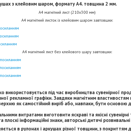
ркушах з клейовим шаром, формату А4. товщина 2 мм.
А4 магнітний лист (210х300 мм)
А4 магнітний листок із клейовим шаром завтовшки:
посиланням
посиланням
осиланням
А4 магнітний лист без клейового шару завтовшки:
 посиланням
 посиланням
 посиланням
о використовується під час виробництва сувенірної про
інної рекламної графіки. Завдяки магнітним властивостям
ерхню як самостійний виріб або, навпаки, бути основою д
мальними витратами виготовити яскраві та якісні сувенірні
а плоскі інформаційні знаки, авторські дитячі розвивальні 
ляється в рулонах і аркушах різної товщини, з покриттям д