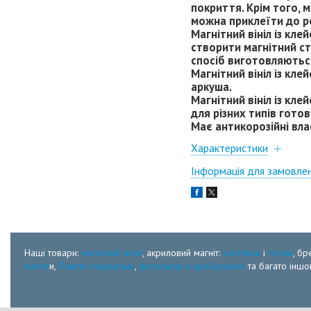
покриття. Крім того, 
можна приклеїти до ре
Магнітний вініл із кл
створити магнітний ст
спосіб виготовляються
Магнітний вініл із к
аркуша.
Магнітний вініл із к
для різних типів готов
Має антикорозійні вла
Характеристики
Інформація для замовле
Наші товари:
магнітний вініл
, акриловий магніт:
заготівка
і
готові
, бр
магніт
и,
Пакети пакувальні
,
фотопапір и крейдована
та багато іншог