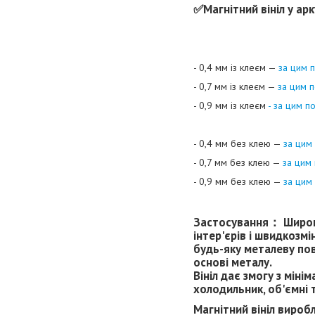
✅️
Магнітний вініл у а
- 0,4 мм із клеєм —
за цим 
- 0,7 мм із клеєм —
за цим 
- 0,9 мм із клеєм
- за цим п
- 0,4 мм без клею —
за цим
- 0,7 мм без клею —
за цим
- 0,9 мм без клею —
за цим
Застосування：
Широк
інтер'єрів і швидкозм
будь-яку металеву пов
основі металу.
Вініл дає змогу з міні
холодильник, об'ємні т
Магнітний вініл вироб