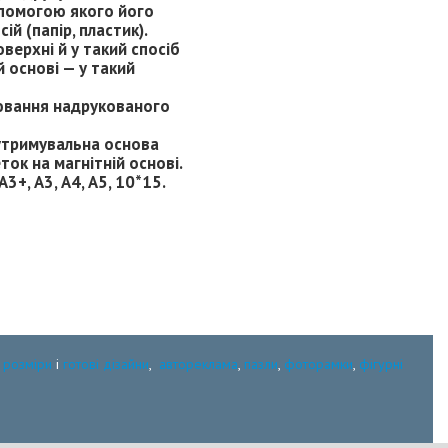
допомогою якого його
й (папір, пластик).
верхні й у такий спосіб
 основі — у такий
еювання надрукованого
оутримувальна основа
ток на магнітній основі.
3+, А3, А4, А5, 10*15.
:
розміри
і
готові дізайни
,
автореклама
,
пазли
,
фоторамки
,
фігурні