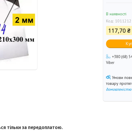
В наявності
Код:
1011212
117,70 ₴
Ку
+380 (68) 5
Viber
товару протя
домовленістю
ся тільки за передоплатою.