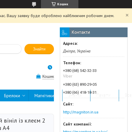
Кошик
й час. Вашу заявку буде оброблено найближчим робочим днем.
Контакти
Знайти
Дніпро, Україна
+380 (68) 542-32-33
Viber
Кошик
+380 (63) 890-29-05
+380 (66) 418-18-31
Брелоки
Магнітики
Значки
Пакети
Все
http://magniton.in.ua
 вініл із клеєм 2
ш А4
https://magniton.in.ua/ua/