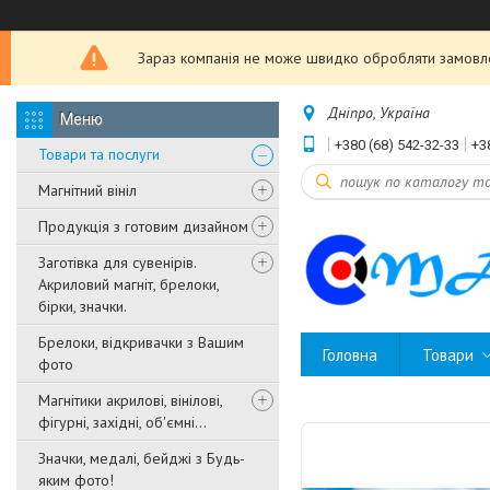
Зараз компанія не може швидко обробляти замовле
Дніпро, Україна
+380 (68) 542-32-33
+3
Товари та послуги
Магнітний вініл
Продукція з готовим дизайном
Заготівка для сувенірів.
Акриловий магніт, брелоки,
бірки, значки.
Брелоки, відкривачки з Вашим
Головна
Товари
фото
Магнітики акрилові, вінілові,
фігурні, західні, об'ємні...
Значки, медалі, бейджі з Будь-
яким фото!