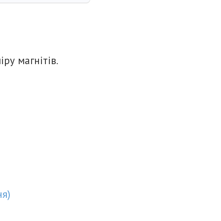
іру магнітів.
ня
)