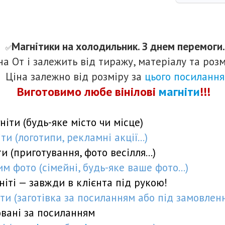
Магнітики на холодильник. З днем перемоги.
✅️
ана
От
і залежить від тиражу, матеріалу та розм
Ціна залежно від розміру за
цього посилання
Виготовимо лю
бе вінілові
магніти
!!!
ніти (будь-яке місто чи місце)
и (логотипи, рекламні акції...)
и (приготування, фото весілля...)
м фото (сімейні, будь-яке ваше фото...)
ніті — завжди в клієнта під рукою!
ти (заготівка
за посиланням
або
під замовлен
овані
за посиланням