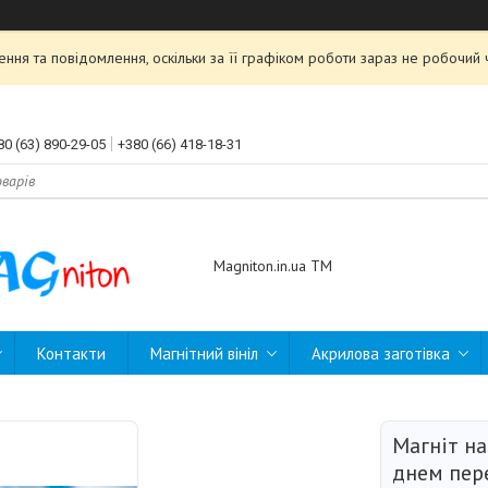
ння та повідомлення, оскільки за її графіком роботи зараз не робочи
80 (63) 890-29-05
+380 (66) 418-18-31
Magniton.in.ua ТМ
Контакти
Магнітний вініл
Акрилова заготівка
Магніт на
днем пер