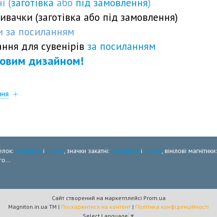
і (
заготівка
або
під замовлення
)
ивачки (
заготівка
або
під замовлення
)
ти
за посиланням
ня для сувенірів
за посиланням
товим дизайном!
ння
елок:
заготівка
і
готові
, значки закатні:
заготівка
і
готові
, вінілові магнітики
о...
Сайт створений на маркетплейсі
Prom.ua
Magniton.in.ua ТМ |
Поскаржитися на контент
|
Політика конфіденційності
Select Language
▼