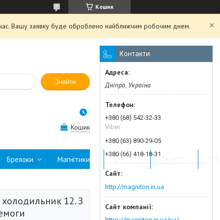
Кошик
й час. Вашу заявку буде оброблено найближчим робочим днем.
Контакти
Знайти
Дніпро, Україна
+380 (68) 542-32-33
Viber
Кошик
+380 (63) 890-29-05
+380 (66) 418-18-31
Брелоки
Магнітики
Значки
Пакети
Все
http://magniton.in.ua
 холодильник 12. З
емоги
https://magniton.in.ua/ua/