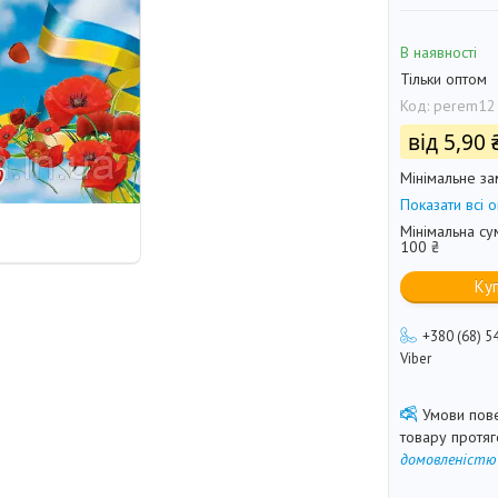
В наявності
Тільки оптом
Код:
perem12
від
5,90 
Мінімальне за
Показати всі о
Мінімальна су
100 ₴
Ку
+380 (68) 5
Viber
товару протя
домовленістю