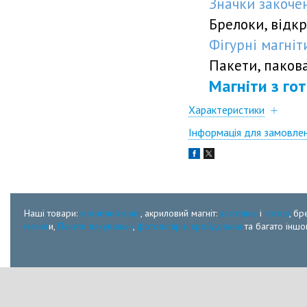
Значки закочен
Брелоки, відкр
Фігурні магні
Пакети, пакован
Магніти з го
Характеристики
Інформація для замовле
Наші товари:
магнітний вініл
, акриловий магніт:
заготівка
і
готові
, бр
магніт
и,
Пакети пакувальні
,
фотопапір и крейдована
та багато іншог