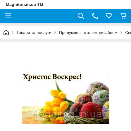
Magniton.in.ua ТМ
Товари та послуги
Продукція з готовим дизайном
Св