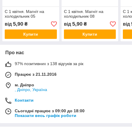
С 1 квітня. Магніт на
С 1 квітня. Магніт на
С 1 
холодильник 05
холодильник 08
холо
5,90
5,90
від
₴
від
₴
від
Купити
Купити
Про нас
97% позитивних з 138 відгуків за рік
Працює з 21.11.2016
м. Дніпро
, Дніпро, Україна
Контакти
Сьогодні працює з 09:00 до 18:00
Показати весь графік роботи