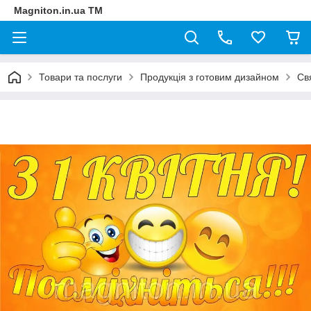
Magniton.in.ua ТМ
Товари та послуги
Продукція з готовим дизайном
Св