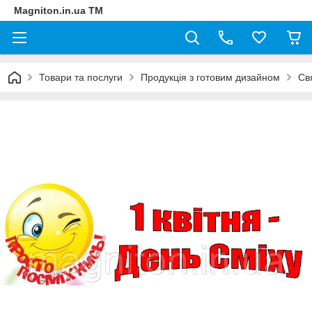
Magniton.in.ua ТМ
Товари та послуги
Продукція з готовим дизайном
Св