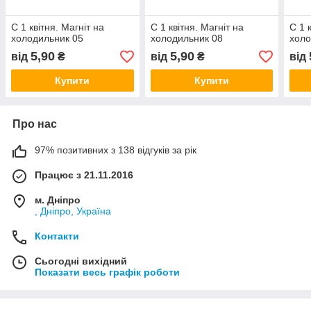
С 1 квітня. Магніт на
С 1 квітня. Магніт на
С 1 
холодильник 05
холодильник 08
холо
5,90
5,90
від
₴
від
₴
від
Купити
Купити
Про нас
97% позитивних з 138 відгуків за рік
Працює з 21.11.2016
м. Дніпро
, Дніпро, Україна
Контакти
Сьогодні вихідний
Показати весь графік роботи