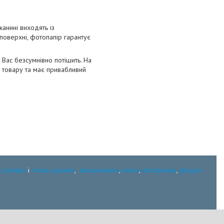
анині виходять із
 поверхні, фотопапір гарантує
Вас безсумнівно потішить. На
я товару та має привабливий
:
розміри
і
готові дізайни
,
автореклама
,
пазли
,
фоторамки
,
фігурні