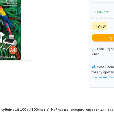
В наявності
Код:
6927775
155 ₴
Ку
+380 (68) 5
Viber
товару протя
домовленістю
 сублімації 100 г. (100листів). Найкраще використовувати для ткан