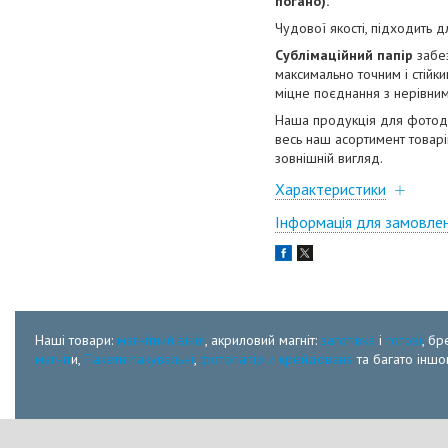
погано).
Чудової якості, підходить 
Сублімаційний папір
забез
максимально точним і стійк
міцне поєднання з нерівни
Наша продукція для фотодру
весь наш асортимент товарі
зовнішній вигляд.
Характеристики
Інформація для замовле
Наші товари:
магнітний вініл
, акриловий магніт:
заготівка
і
готові
, бр
магніт
и,
Пакети пакувальні
,
фотопапір и крейдована
та багато іншог