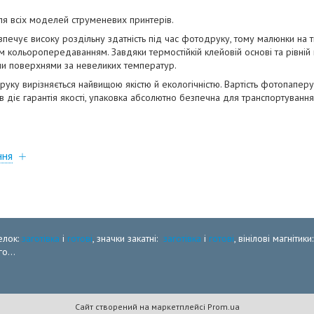
для всіх моделей струменевих принтерів.
печує високу роздільну здатність під час фотодруку, тому малюнки на тк
им кольоропередаванням. Завдяки термостійкій клейовій основі та рівній
ми поверхнями за невеликих температур.
ку вирізняється найвищою якістю й екологічністю. Вартість фотопаперу 
в діє гарантія якості, упаковка абсолютно безпечна для транспортуванн
ння
елок:
заготівка
і
готові
, значки закатні:
заготівка
і
готові
, вінілові магнітики
о...
Сайт створений на маркетплейсі
Prom.ua