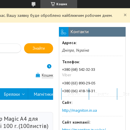
Кошик
й час. Вашу заявку буде оброблено найближчим робочим днем.
Контакти
Знайти
Дніпро, Україна
+380 (68) 542-32-33
Viber
Кошик
+380 (63) 890-29-05
+380 (66) 418-18-31
Брелоки
Магнітики
Значки
Пакети
Все
http://magniton.in.ua
р Magic A4 для
 100 г. (100листів)
https://magniton.in.ua/ua/