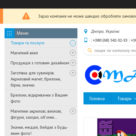
Зараз компанія не може швидко обробляти замовле
Дніпро, Україна
+380 (68) 542-32-33
+3
Товари та послуги
Магнітний вініл
Продукція з готовим дизайном
Заготівка для сувенірів.
Акриловий магніт, брелоки,
бірки, значки.
Брелоки, відкривачки з Вашим
Головна
Товари
фото
Магнітики акрилові, вінілові,
фігурні, західні, об'ємні...
Значки, медалі, бейджі з Будь-
яким фото!