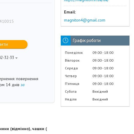
magniton4@gmail.com
410015
Графік роботи
пити
Понеділок
09:00
18:00
42-32-33
Вівторок
09:00
18:00
Середа
09:00
18:00
Четвер
09:00
18:00
повернення
Пʼятниця
09:00
18:00
гом 14 днів
за
Субота
Вихідний
Неділя
Вихідний
ини (відмінно), чашки (