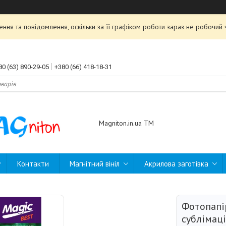
ння та повідомлення, оскільки за її графіком роботи зараз не робочи
80 (63) 890-29-05
+380 (66) 418-18-31
Magniton.in.ua ТМ
Контакти
Магнітний вініл
Акрилова заготівка
Фотопапі
сублімації