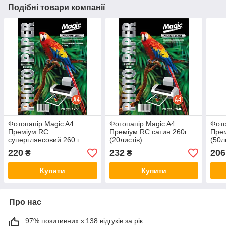
Подібні товари компанії
Фотопапір Magic A4
Фотопапір Magic A4
Фото
Преміум RC
Преміум RC сатин 260г.
Прем
суперглянсовий 260 г.
(20листів)
(50л
(20листів)
220
232
206
₴
₴
Купити
Купити
Про нас
97% позитивних з 138 відгуків за рік