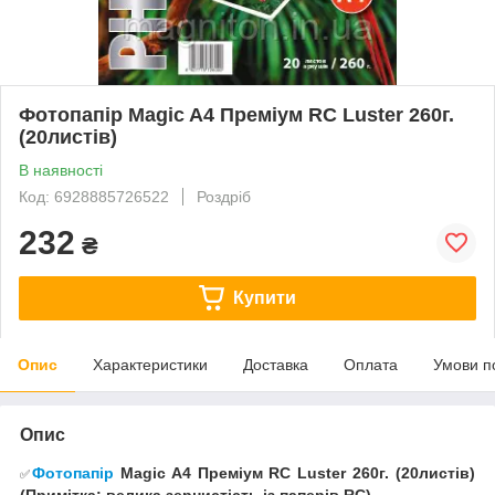
Фотопапір Magic A4 Преміум RC Luster 260г.
(20листів)
В наявності
Код: 6928885726522
Роздріб
232
₴
Купити
Опис
Характеристики
Доставка
Оплата
Умови п
Опис
Фотопапір
Magic A4 Преміум RC Luster 260г. (20листів)
✅️
(Примітка: велика зернистість із паперів RC)