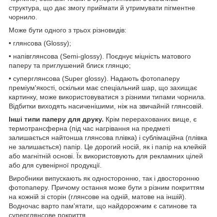
структура, що дає змогу приймати й утримувати пігментне
чорнило.
Може бути одного з трьох різновидів:
• глянсова (Glossy);
• напівглянсова (Semi-glossy). Поєднує міцність матового
паперу та приглушений блиск глянцю;
• суперглянсова (Super glossy). Надають фотопаперу
преміум'якості, оскільки має спеціальний шар, що захищає
картинку, може використовуватися з різними типами чорнила.
Відбитки виходять насиченішими, ніж на звичайній глянсовій.
Інші типи паперу для друку.
Крім перерахованих вище, є
термотрансферна (під час нагрівання на предметі
залишається найтонша глянсова плівка) і сублімаційна (плівка
не залишається) папір. Це дорогий носій, як і папір на клейкій
або магнітній основі. Їх використовують для рекламних цілей
або для сувенірної продукції.
Виробники випускають як односторонню, так і двосторонню
фотопаперу. Причому остання може бути з різним покриттям
на кожній зі сторін (глянсове на одній, матове на іншій).
Водночас варто пам'ятати, що найдорожчим є сатинове та
суперглянсове покриття.