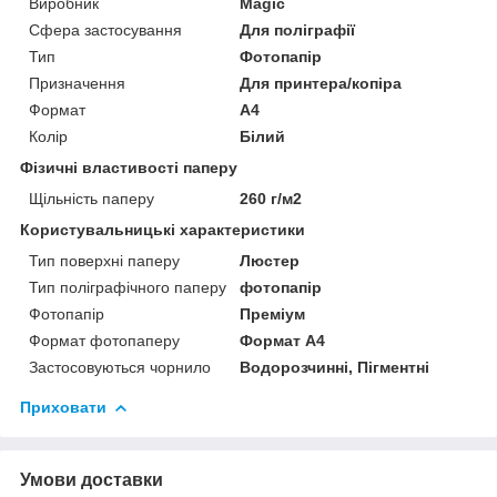
Виробник
Magic
Сфера застосування
Для поліграфії
Тип
Фотопапір
Призначення
Для принтера/копіра
Формат
A4
Колір
Білий
Фізичні властивості паперу
Щільність паперу
260 г/м2
Користувальницькі характеристики
Тип поверхні паперу
Люстер
Тип поліграфічного паперу
фотопапір
Фотопапір
Преміум
Формат фотопаперу
Формат А4
Застосовуються чорнило
Водорозчинні, Пігментні
Приховати
Умови доставки