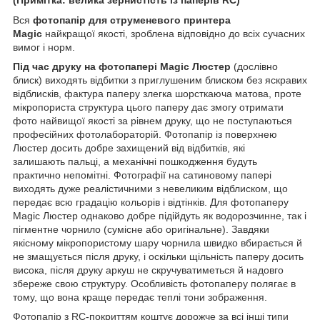
Вся
фотопапір для струменевого принтера
Magic
найкращої якості, зроблена відповідно до всіх сучасних
вимог і норм.
Під час друку на фотопапері Magic Люстер
(дослівно
блиск)
виходять відбитки з приглушеним блиском без яскравих
відблисків, фактура паперу злегка шорсткаюча матова, проте
мікропориста структура цього паперу дає змогу отримати
фото найвищої якості за рівнем друку, що не поступаються
професійних фотолабораторій. Фотопапір із поверхнею
Люстер досить добре захищений від відбитків, які
залишають пальці, а механічні пошкодження будуть
практично непомітні. Фотографії на сатиновому папері
виходять дуже реалістичними з невеликим відблиском, що
передає всю градацію кольорів і відтінків. Для фотопаперу
Magic Люстер однаково добре підійдуть як водорозчинне, так і
пігментне чорнило (сумісне або оригінальне). Завдяки
якісному мікропористому шару чорнила швидко вбирається й
не змащується після друку, і оскільки щільність паперу досить
висока, після друку аркуш не скручуватиметься й надовго
збереже свою структуру. Особливість фотопаперу полягає в
тому, що вона краще передає теплі тони зображення.
Фотопапір з RC-покриттям коштує дорожче за всі інші типи