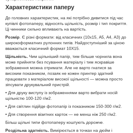
Характеристики паперу
До головних характеристик, на які потрібно дивитися під час
купівлі фотопаперу, відносять щільність, розмір і тип покриття.
Ці чинники сильно впливають на вартість.
Розмір
. Є різні формати: від класичних (10х15, А5, А4, А3) до
широкоформатних рулонних типів. Найдоступніший за ціною
вважається класичний формат 10Х15.
Щільність.
Чим щільніший папір, тим більше чорнила вона
може прийняти без псування матеріалу і тим яскравіше
зображення можна отримати. Але не варто гнатися за
високим показником, позаяк не кожен принтер здатний
працювати з матеріалом високої щільності — можна просто
зіпсувати друкувальний пристрій.
• Для друку виступу із зображеннями варто вибрати носій
щільністю 100-120 г/м2.
• Для світлин підійде фотопапір із показником 150-300 г/м2.
• Для створення візитних карток — не менш ніж 250 г/м2.
Більш щільні типи фотопаперу коштують дорожче.
Роздільна здатність.
Вимірюється в точках на дюйм і