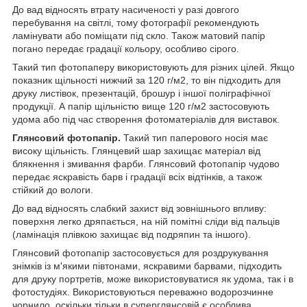
До вад відносять втрату насиченості у разі довгого
перебування на світлі, тому фотографії рекомендують
ламінувати або поміщати під скло. Також матовий папір
погано передає градації кольору, особливо сірого.
Такий тип фотопаперу використовують для різних цілей. Якщо
показник щільності нижчий за 120 г/м2, то він підходить для
друку листівок, презентацій, брошур і іншої поліграфічної
продукції. А папір щільністю вище 120 г/м2 застосовують
удома або під час створення фотоматеріалів для виставок.
Глянсовий фотопапір.
Такий тип паперового носія має
високу щільність. Глянцевий шар захищає матеріал від
блякнення і змивання фарби. Глянсовий фотопапір чудово
передає яскравість барв і градації всіх відтінків, а також
стійкий до вологи.
До вад відносять слабкий захист від зовнішнього впливу:
поверхня легко дряпається, на ній помітні сліди від пальців
(ламінація плівкою захищає від подряпин та іншого).
Глянсовий фотопапір застосовується для роздрукування
знімків із м'якими півтонами, яскравими барвами, підходить
для друку портретів, може використовуватися як удома, так і в
фотостудіях. Використовуються переважно водорозчинне
чорнило, оскільки тільки в суперглянсовій є особлива