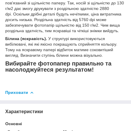
пов'язаний зі щільністю паперу. Так, носій зі щільністю до 130
г/м2 дає змогу друкувати з роздільною здатністю 2880
dpi. Оскільки дрібні деталі будуть нечіткими, ціна витратника
досить низька. Роздільна здатність від 5760 dpi може
забезпечувати фотопапір щільністю від 150 г/м2. Чим вища
роздільна здатність, тим яскравіші та чіткіші знімки вийдуть.
Білина (яскравість).
У структурі використовуються
вибілювачі, які які якісно покращують сприйняття кольору.
Тому на яскравому папері відбиток матиме соковитіший
вигляд. Визначити ступінь білини можна візуально.
Вибирайте фотопапер правильно та
насолоджуйтеся результатом!
Приховати
Характеристики
Основні