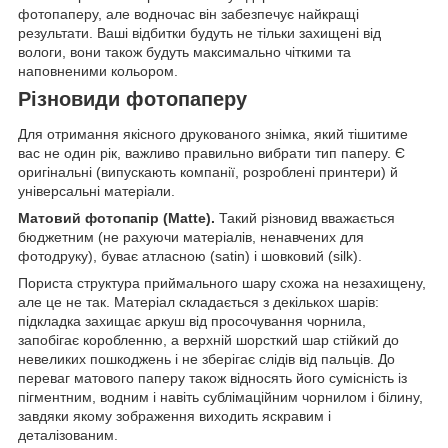
фотопаперу, але водночас він забезпечує найкращі
результати. Ваші відбитки будуть не тільки захищені від
вологи, вони також будуть максимально чіткими та
наповненими кольором.
Різновиди фотопаперу
Для отримання якісного друкованого знімка, який тішитиме
вас не один рік, важливо правильно вибрати тип паперу. Є
оригінальні (випускають компанії, розроблені принтери) й
універсальні матеріали.
Матовий фотопапір (Matte).
Такий різновид вважається
бюджетним (не рахуючи матеріалів, ненавчених для
фотодруку), буває атласною (satin) і шовковий (silk).
Пориста структура приймального шару схожа на незахищену,
але це не так. Матеріал складається з декількох шарів:
підкладка захищає аркуш від просочування чорнила,
запобігає коробленню, а верхній шорсткий шар стійкий до
невеликих пошкоджень і не зберігає слідів від пальців. До
переваг матового паперу також відносять його сумісність із
пігментним, водним і навіть сублімаційним чорнилом і білину,
завдяки якому зображення виходить яскравим і
деталізованим.