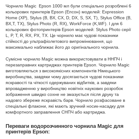
Чорнило Magic Epson 1000 мл були спеціально розроблені 6
кольорових принтерів Epson (Епсон) моделей: Expression
Home (XP), Stylus (B, BX, CX, D, DX, S, SX, T), Stylus Office (B,
BX,T, TX), Stylus Photo (R, RX), WorkForce (K,WF). І для 6
кольорових фотопринтерів Epson моделей: Stylus Photo серії
L, P, T, R, RX, PX, TX. Це чорнило має чудові показники
стійкості до ультрафіолетового випромінювання, що
максимально наближає його до оригінального чорнила.
Сумісне чорнило Magic можна використовувати в ННПЧ і
перезаправних картриджах принтерів Epson. Чорнило Magic
виготовляються з високоякісних компонентів Німецького
виробництва, завдяки чому досягаються чудові показники
яскравості та чіткості одержуваних відбитків, а завдяки
впровадженню у виробництво новітніх наукових розробок
зображення швидко сохне не змазується після друку та
надовго збереже яскравість барв. Чорнило розфасоване в
спеціальні флакони, які мають зручний носик-насадку для
комфортного заправлення СНПЧ або картриджа.
Переваги водорозчинного чорнила Magic для
принтерів Epson: