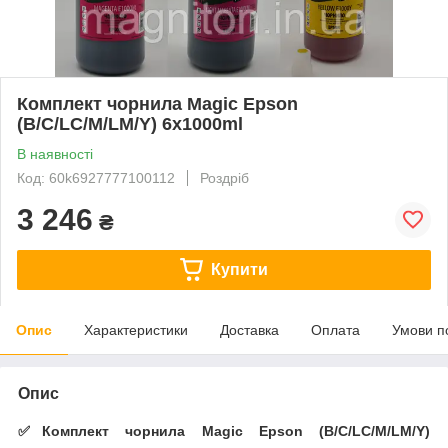
Комплект чорнила Magic Epson
(B/C/LC/M/LM/Y) 6x1000ml
В наявності
Код: 60k6927777100112
Роздріб
3 246
₴
Купити
Опис
Характеристики
Доставка
Оплата
Умови п
Опис
✅️Комплект чорнила Magic Epson (B/C/LC/M/LM/Y)