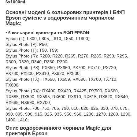
6x1000ml
Основні моделі 6 кольорових принтерів і БФП
Epson сумісне з водорозчинним чорнилом
Magic:
•
6 кольорові принтери та БФП EPSON:
Epson (L): L800, L805, L810, L850, L1800;
Stylus Photo (P): P50;
Stylus Photo (T): T50, T59;
Stylus Photo (R): R200, R220, R265, R270, R285, R290, R295,
R300, R320, R340, R360, R390;
Stylus Photo (PX): PX650, PX660, PX700, PX710, PX720,
PX730, PX800, PX810, PX820, PX830;
Stylus Photo (TX): TX650, TX659, RX690, TX700, TX710,
TX800;
Stylus Photo (RX): RX400, RX420, RX425, RX500, RX560,
RX585, RX590, RX595, RX600, RX610, RX615, RX620, RX640,
RX685, RX690, RX700;
Stylus Photo: 700, 750, 785, 790, 810, 820, 825, 830, 870, 875,
890, 895, 900, 915, 925, 935, 950, 960, 1200, 1270, 1280, 1290,
1400, 1410;
Опис водорозчинного чорнила Magic для
принтерів Epson