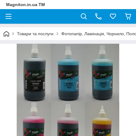
Magniton.in.ua ТМ
Товари та послуги
Фотопапір, Ламінація, Чорнило, Пол