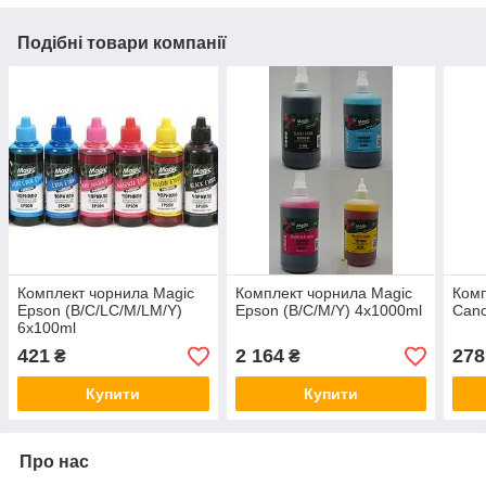
Подібні товари компанії
Комплект чорнила Magic
Комплект чорнила Magic
Комп
Epson (B/C/LC/M/LM/Y)
Epson (B/C/M/Y) 4x1000ml
Cano
6x100ml
421
2 164
278
₴
₴
Купити
Купити
Про нас