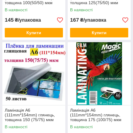
товщина 100(50/50) мкм
толщина 125(75/50) мкм
В наявності
В наявності
145
167
₴/упаковка
₴/упаковка
Купити
Купити
Ламінація А6
Ламінація А6
(111mm*154mm) глянець,
(111mm*154mm) глянець,
товщина 150 (75/75) мкм
товщина 175 (100/75) мкм
В наявності
В наявності