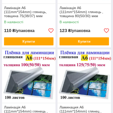
Ламінація А6
Ламінація А6
(111mm*154mm) глянець,
(111mm*154mm) глянець ,
товщина 75(38/37) мкм
товщина 80(50/30) мкм
В наявності
В наявності
110
123
₴/упаковка
₴/упаковка
Купити
Купити
Ламінація А6
Ламинация А6
(111mm*154mm) глянець ,
(111mm*154mm) глянец ,