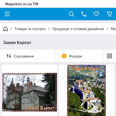
Magniton.in.ua ТМ
Товари та послуги
Продукція з готовим дизайном
Мі
Замки Карпат
Сортування
0
Фільтри