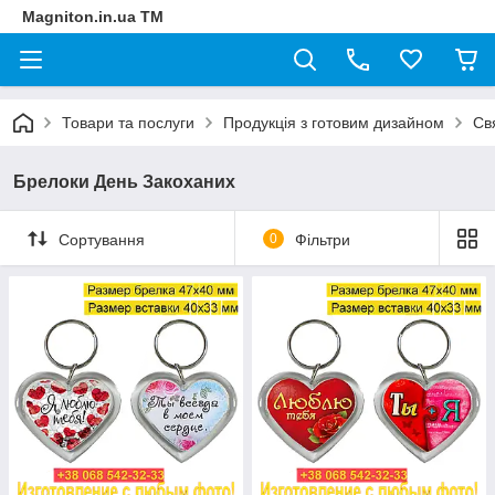
Magniton.in.ua ТМ
Товари та послуги
Продукція з готовим дизайном
Св
Брелоки День Закоханих
Сортування
0
Фільтри