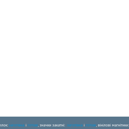
елок:
заготівка
і
готові
, значки закатні:
заготівка
і
готові
, вінілові магнітики