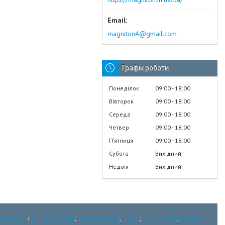
magniton4@gmail.com
Графік роботи
Понеділок
09:00
18:00
Вівторок
09:00
18:00
Середа
09:00
18:00
Четвер
09:00
18:00
Пʼятниця
09:00
18:00
Субота
Вихідний
Неділя
Вихідний
:
розміри
і
готові дізайни
,
автореклама
,
пазли
,
фоторамки
,
фігурні