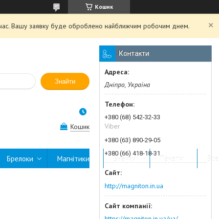
Кошик
й час. Вашу заявку буде оброблено найближчим робочим днем.
Контакти
Знайти
Дніпро, Україна
+380 (68) 542-32-33
Viber
Кошик
+380 (63) 890-29-05
+380 (66) 418-18-31
Брелоки
Магнітики
Значки
Пакети
Все
http://magniton.in.ua
https://magniton.in.ua/ua/