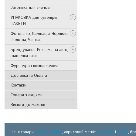
Заготівка для значків
УПАКОВКА для сувенірів.
ПАКЕТИ
Фотопапір, Ламінація, Чорнило,
Полотна, Чашки.
Брендування-Реклама на авто,
шашечки таксі
Фурнітура і комплектуючі
Доставка та Оплата
Контакти
Товари з акціями
Вимоги до макетів
Наші товари:
магнітний вініл
, акриловий магніт:
заготівка
і
готові
, бр