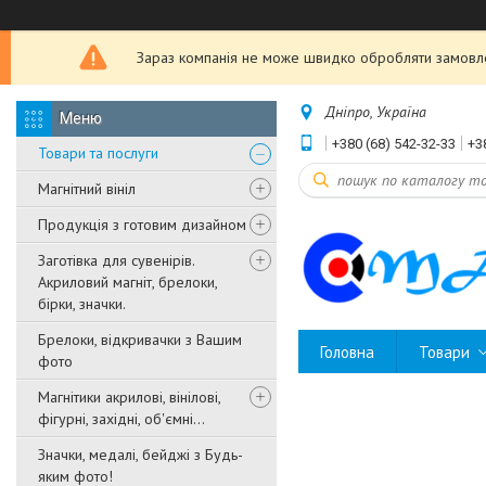
Зараз компанія не може швидко обробляти замовле
Дніпро, Україна
+380 (68) 542-32-33
+3
Товари та послуги
Магнітний вініл
Продукція з готовим дизайном
Заготівка для сувенірів.
Акриловий магніт, брелоки,
бірки, значки.
Брелоки, відкривачки з Вашим
Головна
Товари
фото
Магнітики акрилові, вінілові,
фігурні, західні, об'ємні...
Значки, медалі, бейджі з Будь-
яким фото!