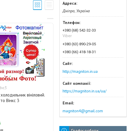
Дніпро, Україна
+380 (68) 542-32-33
Viber
+380 (63) 890-29-05
+380 (66) 418-18-31
http://magniton.in.ua
dvc3
https://magniton.in.ua/ua/
 холодильник вініловий.
то Вінкс 3
magniton4@gmail.com
і
ом
Графік роботи