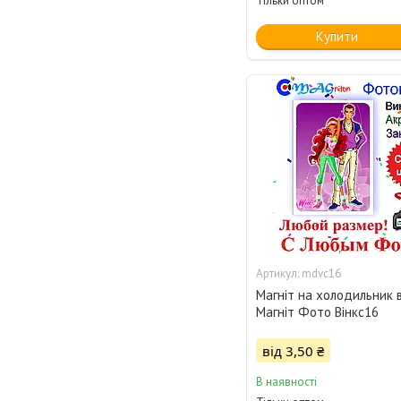
Тільки оптом
Купити
mdvc16
Магніт на холодильник в
Магніт Фото Вінкс16
від 3,50 ₴
В наявності