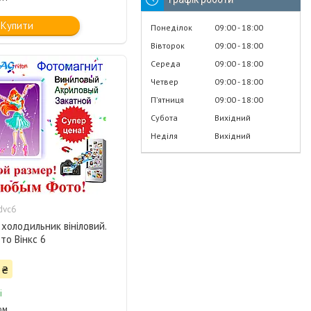
Купити
Понеділок
09:00
18:00
Вівторок
09:00
18:00
Середа
09:00
18:00
Четвер
09:00
18:00
Пʼятниця
09:00
18:00
Субота
Вихідний
Неділя
Вихідний
dvc6
 холодильник вініловий.
то Вінкс 6
 ₴
і
ом