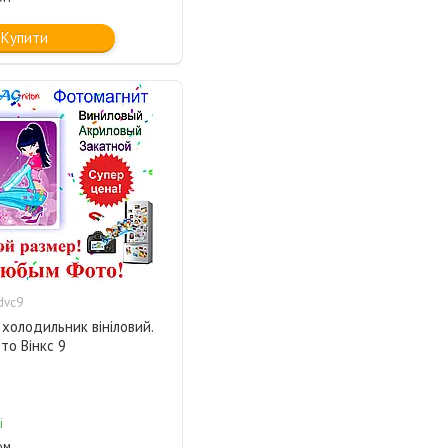
Купити
dvc9
 холодильник вініловий.
то Вінкс 9
і
ом