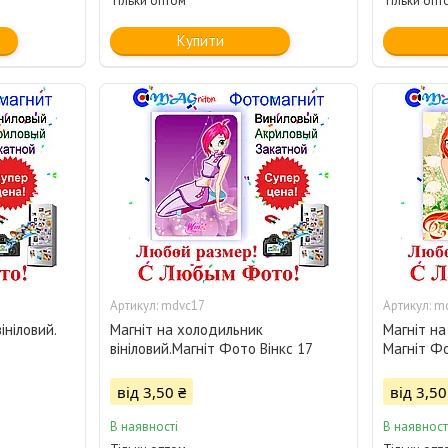
Тільки оптом
Тільки опт
Купити
mdvc17
m
ініловий.
Магніт на холодильник
Магніт на
вініловий.Магніт Фото Вінкс 17
Магніт Фо
від 3,50 ₴
від 3,50
В наявності
В наявност