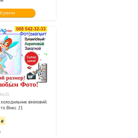
ом
Купити
dvc21
 холодильник вініловий.
то Вінкс 21
 ₴
і