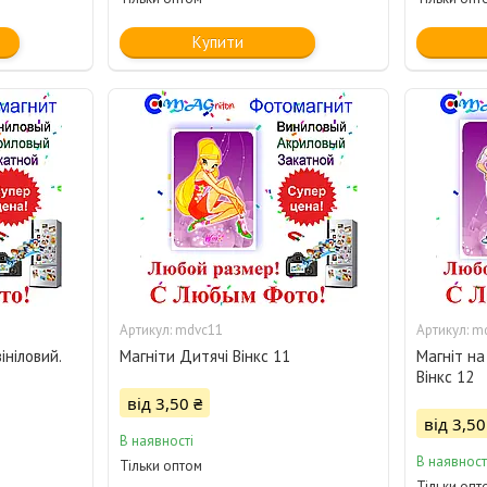
Купити
mdvc11
m
ініловий.
Магніти Дитячі Вінкс 11
Магніт на
Вінкс 12
від 3,50 ₴
від 3,50
В наявності
В наявност
Тільки оптом
Тільки опт