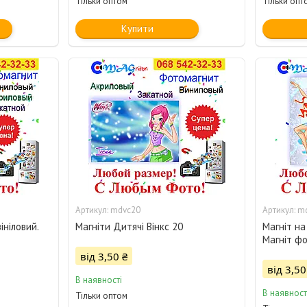
Тільки оптом
Тільки опт
Купити
mdvc20
m
ініловий.
Магніти Дитячі Вінкс 20
Магніт на
Магніт фо
від 3,50 ₴
від 3,50
В наявності
В наявност
Тільки оптом