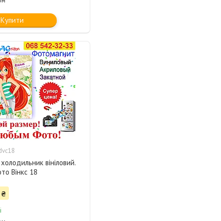
ом
Купити
dvc18
 холодильник вініловий.
то Вінкс 18
 ₴
і