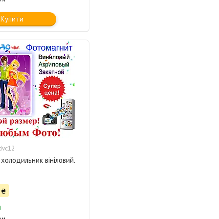
Купити
dvc12
 холодильник вініловий.
 ₴
і
ом