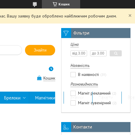
Кошик
й час. Вашу заявку буде оброблено найближчим робочим днем.
Фільтри
Ціна
Знайти
Наявність
В наявності
31
Кошик
Разновидность
Магніт рекламний
2
Брелоки
Магнітики
Значки
Пакети
Все
Магніт сувенірний
2
Контакти