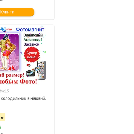
Купити
dvc15
 холодильник вініловий.
 ₴
і