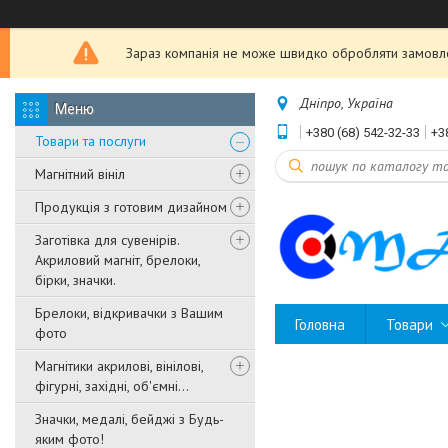
Зараз компанія не може швидко обробляти замовле
Дніпро, Україна
+380 (68) 542-32-33
+3
Товари та послуги
Магнітний вініл
Продукція з готовим дизайном
Заготівка для сувенірів.
Акриловий магніт, брелоки,
бірки, значки.
Брелоки, відкривачки з Вашим
Головна
Товари
фото
Магнітики акрилові, вінілові,
фігурні, західні, об'ємні...
Значки, медалі, бейджі з Будь-
яким фото!